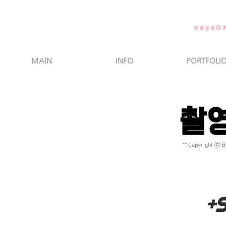
nayeO
MAIN
INFO
PORTFOLI
​촬
** Copyright ⓒ B
+ 